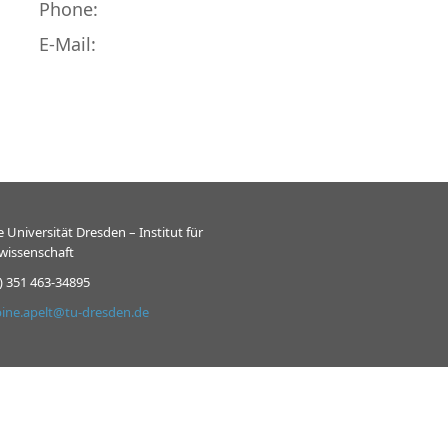
Phone:
E-Mail:
 Universität Dresden – Institut für
wissen­schaft
) 351 463-34895
bine.apelt@tu-dresden.de