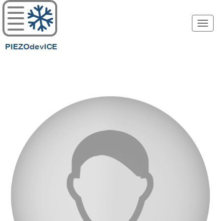
PIEZODevICE
Togg
navi